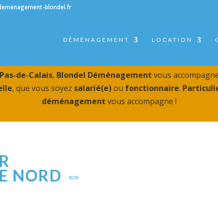
demenagement-blondel.fr
DÉMÉNAGEMENT
LOCATION
Pas-de-Calais
,
Blondel Déménagement
vous accompagne
lle
, que vous soyez
salarié(e)
ou
fonctionnaire
.
Particuli
déménagement
vous accompagne !
R
XE NORD ⇔