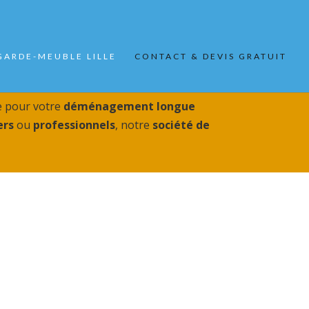
GARDE-MEUBLE LILLE
CONTACT & DEVIS GRATUIT
 pour votre
déménagement longue
ers
ou
professionnels
, notre
société de