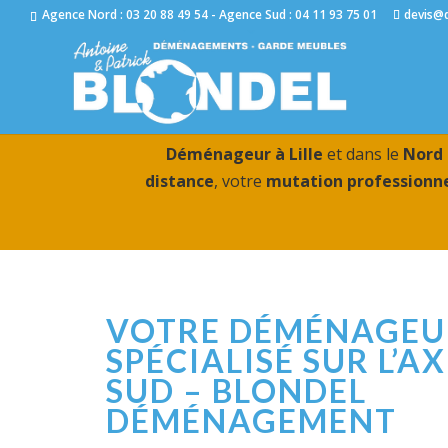
Agence Nord : 03 20 88 49 54 - Agence Sud : 04 11 93 75 01
devis@
Déménageur à Lille
et dans le
Nord 
distance
, votre
mutation professionne
VOTRE DÉMÉNAGEU
SPÉCIALISÉ SUR L’A
SUD – BLONDEL
DÉMÉNAGEMENT