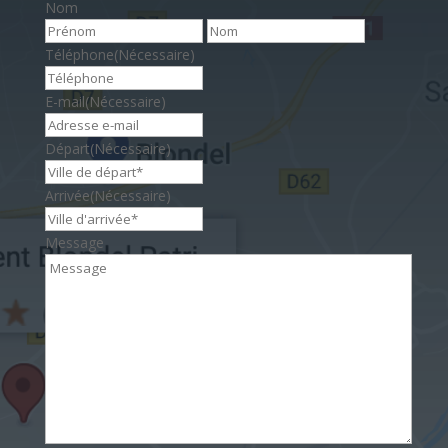
Nom
Prénom
Nom
Téléphone
(Nécessaire)
E-mail
(Nécessaire)
Départ
(Nécessaire)
Arrivée
(Nécessaire)
Message