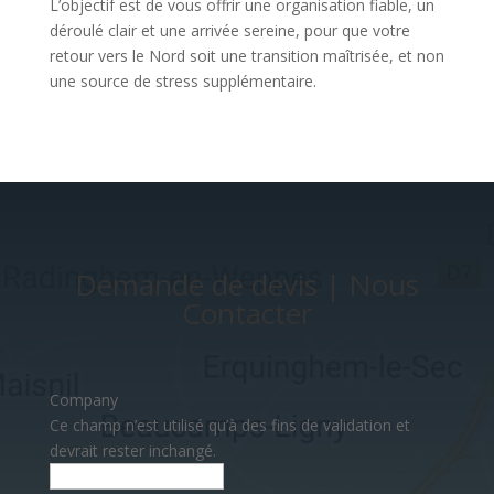
L’objectif est de vous offrir une organisation fiable, un
déroulé clair et une arrivée sereine, pour que votre
retour vers le Nord soit une transition maîtrisée, et non
une source de stress supplémentaire.
Demande de devis | Nous
Contacter
Company
Ce champ n’est utilisé qu’à des fins de validation et
devrait rester inchangé.