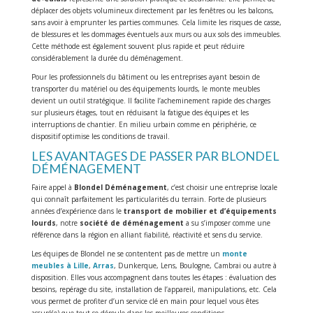
déplacer des objets volumineux directement par les fenêtres ou les balcons,
sans avoir à emprunter les parties communes. Cela limite les risques de casse,
de blessures et les dommages éventuels aux murs ou aux sols des immeubles.
Cette méthode est également souvent plus rapide et peut réduire
considérablement la durée du déménagement.
Pour les professionnels du bâtiment ou les entreprises ayant besoin de
transporter du matériel ou des équipements lourds, le monte meubles
devient un outil stratégique. Il facilite l’acheminement rapide des charges
sur plusieurs étages, tout en réduisant la fatigue des équipes et les
interruptions de chantier. En milieu urbain comme en périphérie, ce
dispositif optimise les conditions de travail.
LES AVANTAGES DE PASSER PAR BLONDEL
DÉMÉNAGEMENT
Faire appel à
Blondel Déménagement
, c’est choisir une entreprise locale
qui connaît parfaitement les particularités du terrain. Forte de plusieurs
années d’expérience dans le
transport de mobilier et d’équipements
lourds
, notre
société de déménagement
a su s’imposer comme une
référence dans la région en alliant fiabilité, réactivité et sens du service.
Les équipes de Blondel ne se contentent pas de mettre un
monte
meubles à Lille
,
Arras
, Dunkerque, Lens, Boulogne, Cambrai ou autre à
disposition. Elles vous accompagnent dans toutes les étapes : évaluation des
besoins, repérage du site, installation de l’appareil, manipulations, etc. Cela
vous permet de profiter d’un service clé en main pour lequel vous êtes
assuré(e) que tout se déroule dans les meilleures conditions.