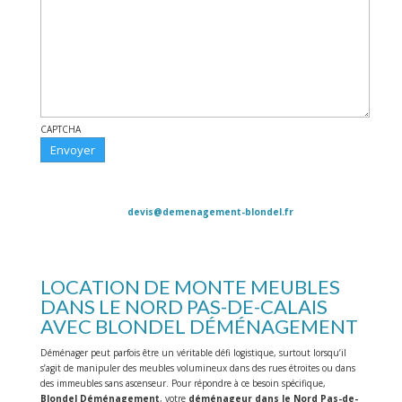
CAPTCHA
Contacts : Agence Nord : 03 20 88 49 54 - Agence Sud : 04 11 93 75
01 -
devis@demenagement-blondel.fr
Horaires : 7h00 – 19h00, du lundi au samedi - Notre adresse : 2050
rue Faidherbe, 59134 Fournes-en-Weppes
LOCATION DE MONTE MEUBLES
DANS LE NORD PAS-DE-CALAIS
AVEC BLONDEL DÉMÉNAGEMENT
Déménager peut parfois être un véritable défi logistique, surtout lorsqu’il
s’agit de manipuler des meubles volumineux dans des rues étroites ou dans
des immeubles sans ascenseur. Pour répondre à ce besoin spécifique,
Blondel Déménagement
, votre
déménageur dans le Nord Pas-de-