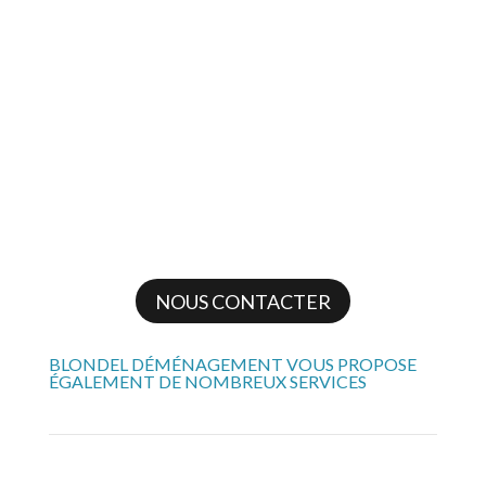
BOUTEILLES
Emballage de votre vin en caisses brasseurs pour une protection optimale
VÉHICULE
Transport de vos véhicules en simultané de votre déménagement
NOUS CONTACTER
BLONDEL DÉMÉNAGEMENT VOUS PROPOSE
ÉGALEMENT DE NOMBREUX SERVICES