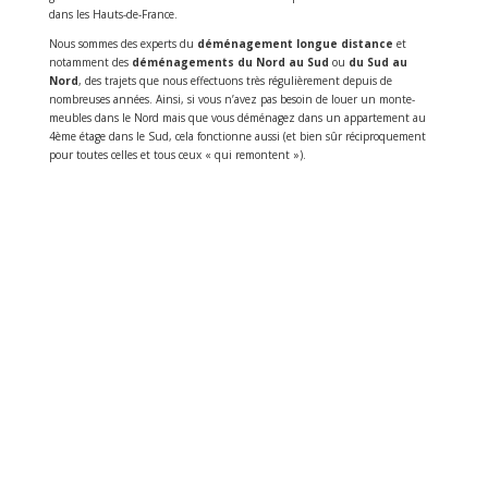
dans les Hauts-de-France.
Nous sommes des experts du
déménagement longue distance
et
notamment des
déménagements du Nord au Sud
ou
du Sud au
Nord
, des trajets que nous effectuons très régulièrement depuis de
nombreuses années. Ainsi, si vous n’avez pas besoin de louer un monte-
meubles dans le Nord mais que vous déménagez dans un appartement au
4ème étage dans le Sud, cela fonctionne aussi (et bien sûr réciproquement
pour toutes celles et tous ceux « qui remontent »).
MOBILIERS
Emballage de votre mobilier sous couvertures et housses
VÊTEMENTS