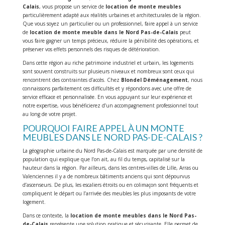
Calais
, vous propose un service de
location de monte meubles
particulièrement adapté aux réalités urbaines et architecturales de la région.
Que vous soyez un particulier ou un professionnel, faire appel à un service
de
location de monte meuble dans le Nord Pas-de-Calais
peut
vous faire gagner un temps précieux, réduire la pénibilité des opérations, et
préserver vos effets personnels des risques de détérioration.
Dans cette région au riche patrimoine industriel et urbain, les logements
sont souvent construits sur plusieurs niveaux et nombreux sont ceux qui
rencontrent des contraintes d’accès. Chez
Blondel Déménagement
, nous
connaissons parfaitement ces difficultés et y répondons avec une offre de
service efficace et personnalisée. En vous appuyant sur leur expérience et
notre expertise, vous bénéficierez d’un accompagnement professionnel tout
au long de votre projet.
POURQUOI FAIRE APPEL À UN MONTE
MEUBLES DANS LE NORD PAS-DE-CALAIS ?
La géographie urbaine du Nord Pas-de-Calais est marquée par une densité de
population qui explique que l’on ait, au fil du temps, capitalisé sur la
hauteur dans la région. Par ailleurs, dans les centres-villes de Lille, Arras ou
Valenciennes il y a de nombreux bâtiments anciens qui sont dépourvus
d’ascenseurs. De plus, les escaliers étroits ou en colimaçon sont fréquents et
compliquent le départ ou l’arrivée des meubles les plus imposants de votre
logement.
Dans ce contexte, la
location de monte meubles dans le Nord Pas-
de-Calais
représente une solution pratique et sécurisante. Elle permet de