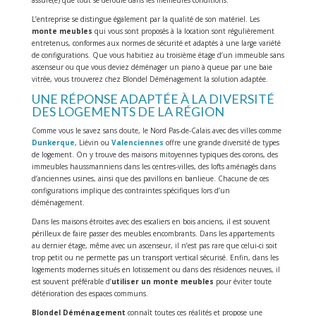
L’entreprise se distingue également par la qualité de son matériel. Les
monte meubles
qui vous sont proposés à la location sont régulièrement
entretenus, conformes aux normes de sécurité et adaptés à une large variété
de configurations. Que vous habitiez au troisième étage d’un immeuble sans
ascenseur ou que vous deviez déménager un piano à queue par une baie
vitrée, vous trouverez chez Blondel Déménagement la solution adaptée.
UNE RÉPONSE ADAPTÉE À LA DIVERSITÉ
DES LOGEMENTS DE LA RÉGION
Comme vous le savez sans doute, le Nord Pas-de-Calais avec des villes comme
Dunkerque
, Liévin ou
Valenciennes
offre une grande diversité de types
de logement. On y trouve des maisons mitoyennes typiques des corons, des
immeubles haussmanniens dans les centres-villes, des lofts aménagés dans
d’anciennes usines, ainsi que des pavillons en banlieue. Chacune de ces
configurations implique des contraintes spécifiques lors d’un
déménagement.
Dans les maisons étroites avec des escaliers en bois anciens, il est souvent
périlleux de faire passer des meubles encombrants. Dans les appartements
au dernier étage, même avec un ascenseur, il n’est pas rare que celui-ci soit
trop petit ou ne permette pas un transport vertical sécurisé. Enfin, dans les
logements modernes situés en lotissement ou dans des résidences neuves, il
est souvent préférable d’
utiliser un monte meubles
pour éviter toute
détérioration des espaces communs.
Blondel Déménagement
connaît toutes ces réalités et propose une