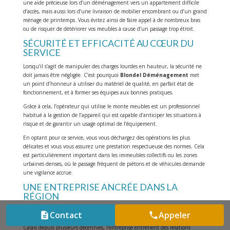
une aide précieuse lors d’un déménagement vers un appartement difficile
d’accès, mais aussi lors d’une livraison de mobilier encombrant ou d’un grand
ménage de printemps. Vous évitez ainsi de faire appel à de nombreux bras
ou de risquer de détériorer vos meubles à cause d’un passage trop étroit.
SÉCURITÉ ET EFFICACITÉ AU CŒUR DU
SERVICE
Lorsqu’il s’agit de manipuler des charges lourdes en hauteur, la sécurité ne
doit jamais être négligée. C’est pourquoi
Blondel Déménagement
met
un point d’honneur à utiliser du matériel de qualité, en parfait état de
fonctionnement, et à former ses équipes aux bonnes pratiques.
Grâce à cela, l’opérateur qui utilise le monte meubles est un professionnel
habitué à la gestion de l’appareil qui est capable d’anticiper les situations à
risque et de garantir un usage optimal de l’équipement.
En optant pour ce service, vous vous déchargez des opérations les plus
délicates et vous vous assurez une prestation respectueuse des normes. Cela
est particulièrement important dans les immeubles collectifs ou les zones
urbaines denses, où le passage fréquent de piétons et de véhicules demande
une vigilance accrue.
UNE ENTREPRISE ANCRÉE DANS LA
RÉGION
Ce qui distingue
Blondel Déménagement
, au-delà de son savoir-faire
Contact
Appeler
technique, c’est sa connaissance du tissu local. Présente dans le Nord Pas-de-
Calais depuis plusieurs décennies, l’entreprise entretient des relations