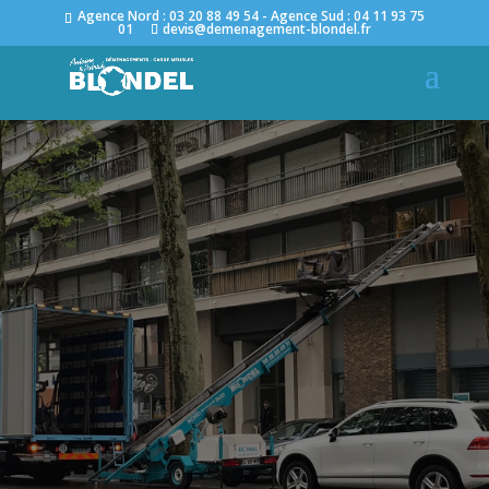
Agence Nord : 03 20 88 49 54 - Agence Sud : 04 11 93 75
01
devis@demenagement-blondel.fr