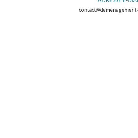
contact@demenagement-b
UNE ENTREPRISE FAMILIALE
À travers une passion transmise de père
fils, Blondel Déménagements c’est p