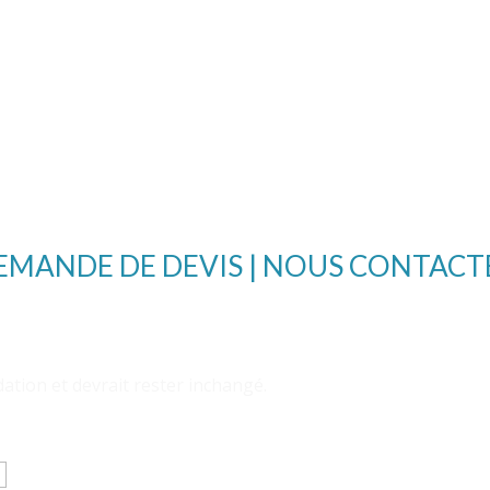
de standing depuis 1984, nous vous
ex
assurons une location et un usage du monte
en 
meubles sans tracat.
EMANDE DE DEVIS | NOUS CONTACT
idation et devrait rester inchangé.
Nom