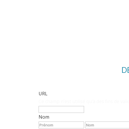
qu’une entreprise, c’est une famille !
D
URL
Ce champ n’est utilisé qu’à des fins de val
Nom
Prénom