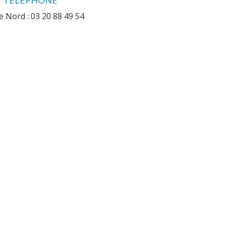
 Nord : 03 20 88 49 54
PARTOUT DANS LE NORD
uez notre monte meubles dans le Nord :
ntage et démontage par notre équipe