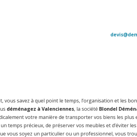
 03 20 88 49 54 - Agence Sud : 04 11 93 75 01 -
devis@dem
 du lundi au samedi - Notre adresse : 2050 rue Faidherbe
us savez à quel point le temps, l’organisation et les bons 
vous
déménagez à Valenciennes
, la société
Blondel Démé
icalement votre manière de transporter vos biens les plus 
un temps précieux, de préserver vos meubles et d’éviter le
 Que vous soyez un particulier ou un professionnel, vous tro