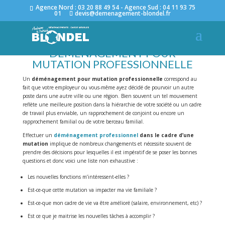
Agence Nord : 03 20 88 49 54 - Agence Sud : 04 11 93 75
01
devis@demenagement-blondel.fr
DÉMÉNAGEMENT POUR
MUTATION PROFESSIONNELLE
Un
déménagement pour mutation professionnelle
correspond au
fait que votre employeur ou vous-même ayez décidé de pourvoir un autre
poste dans une autre ville ou une région. Bien souvent un tel mouvement
reflète une meilleure position dans la hiérarchie de votre société ou un cadre
de travail plus enviable, un rapprochement de conjoint ou encore un
rapprochement familial ou de votre berceau familial.
Effectuer un
déménagement professionnel
dans le cadre d’une
mutation
implique de nombreux changements et nécessite souvent de
prendre des décisions pour lesquelles il est impératif de se poser les bonnes
questions et donc voici une liste non exhaustive :
Les nouvelles fonctions m’intéressent-elles ?
Est-ce-que cette mutation va impacter ma vie familiale ?
Est-ce-que mon cadre de vie va être amélioré (salaire, environnement, etc) ?
Est ce que je maitrise les nouvelles tâches à accomplir ?