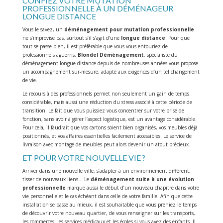
CONFIEZ VOTRE MUTATION
PROFESSIONNELLE À UN DÉMÉNAGEUR
LONGUE DISTANCE
Vous le savez, un
déménagement pour mutation professionnelle
ne s’improvise pas, surtout s’il s’agit d’une
longue distance
. Pour que
tout se passe bien, il est préférable que vous vous entouriez de
professionnels aguerris.
Blondel Déménagement
, spécialiste du
déménagement longue distance depuis de nombreuses années vous propose
un accompagnement sur-mesure, adapté aux exigences d’un tel changement
de vie.
Le recours à des professionnels permet non seulement un gain de temps
considérable, mais aussi une réduction du stress associé à cette période de
transition. Le fait que vous puissiez vous concentrer sur votre prise de
fonction, sans avoir à gérer l’aspect logistique, est un avantage considérable.
Pour cela, il faudrait que vos cartons soient bien organisés, vos meubles déjà
positionnés, et vos affaires essentielles facilement accessibles. Le service de
livraison avec montage de meubles peut alors devenir un atout précieux.
ET POUR VOTRE NOUVELLE VIE ?
Arriver dans une nouvelle ville, s’adapter à un environnement différent,
tisser de nouveaux liens… Le
déménagement suite à une évolution
professionnelle
marque aussi le début d’un nouveau chapitre dans votre
vie personnelle et le cas échéant dans celle de votre famille. Afin que cette
installation se passe au mieux, il est souhaitable que vous preniez le temps
de découvrir votre nouveau quartier, de vous renseigner sur les transports,
les commerces, les services médicaux et les écoles si vous avez des enfants. Il