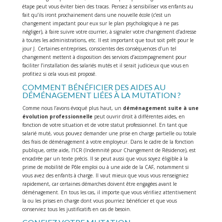
étape peut vous éviter bien des tracas. Pensez à sensibiliser vos enfants au
fait qu’ils iront prochainement dans une nouvelle école (c’est un
changement impactant pour eux sur le plan psychologique à ne pas
négliger), à faire suivre votre courrier, à signaler votre changement d’adresse
à toutes les administrations, etc. Il est important que tout soit prêt pour le
jour J. Certaines entreprises, conscientes des conséquences d’un tel
changement mettent à disposition des services d’accompagnement pour
faciliter l’installation des salariés mutés et il serait judicieux que vous en
profitiez si cela vous est proposé.
COMMENT BÉNÉFICIER DES AIDES AU
DÉMÉNAGEMENT LIÉES À LA MUTATION ?
Comme nous l’avons évoqué plus haut, un
déménagement suite à une
évolution professionnelle
peut ouvrir droit à différentes aides, en
fonction de votre situation et de votre statut professionnel. En tant que
salarié muté, vous pouvez demander une prise en charge partielle ou totale
des frais de déménagement à votre employeur. Dans le cadre de la fonction
publique, cette aide, l’ICR (Indemnité pour Changement de Résidence), est
encadrée par un texte précis. Il se peut aussi que vous soyez éligible à la
prime de mobilité de Pôle emploi ou à une aide de la CAF, notamment si
vous avez des enfants à charge. Il vaut mieux que vous vous renseigniez
rapidement, car certaines démarches doivent être engagées avant le
déménagement. En tous les cas, il importe que vous vérifiiez attentivement
la ou les prises en charge dont vous pourriez bénéficier et que vous
conserviez tous les justificatifs en cas de besoin.