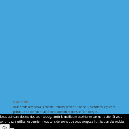
NAVIGATION
FACEBOOK
Plan de site
Tous droits réservés à la société Déménagement Blondel | Mentions légales et
politique de confidentialité sont accessibles dans le Plan de site.
Nous utilisons des cookies pour vous garantir la meilleure expérience sur notre site. Si vous
continuez à utiliser ce dernier, nous considérerons que vous acceptez l'utilisation des cookies.
Ok