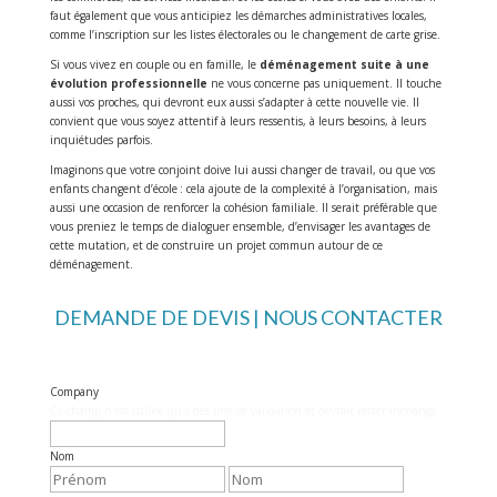
faut également que vous anticipiez les démarches administratives locales,
comme l’inscription sur les listes électorales ou le changement de carte grise.
Si vous vivez en couple ou en famille, le
déménagement suite à une
évolution professionnelle
ne vous concerne pas uniquement. Il touche
aussi vos proches, qui devront eux aussi s’adapter à cette nouvelle vie. Il
convient que vous soyez attentif à leurs ressentis, à leurs besoins, à leurs
inquiétudes parfois.
Imaginons que votre conjoint doive lui aussi changer de travail, ou que vos
enfants changent d’école : cela ajoute de la complexité à l’organisation, mais
aussi une occasion de renforcer la cohésion familiale. Il serait préférable que
vous preniez le temps de dialoguer ensemble, d’envisager les avantages de
cette mutation, et de construire un projet commun autour de ce
déménagement.
DEMANDE DE DEVIS | NOUS CONTACTER
Company
Ce champ n’est utilisé qu’à des fins de validation et devrait rester inchangé.
Nom
Prénom
Nom