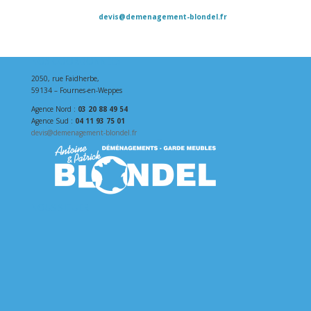
Contacts : Agence Nord : 03 20 88 49 54 - Agence Sud : 04 11 93 75
01 -
devis@demenagement-blondel.fr
Horaires : 7h00 – 19h00, du lundi au samedi - Notre adresse : 2050
rue Faidherbe, 59134 Fournes-en-Weppes
NOS COORDONNÉES
2050, rue Faidherbe,
59134 – Fournes-en-Weppes
Agence Nord :
03 20 88 49 54
Agence Sud :
04 11 93 75 01
devis@demenagement-blondel.fr
NOUS SITUER