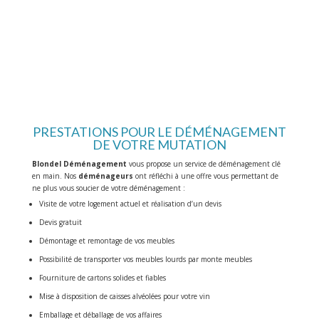
SPÉCIALISTE NORD/SUD/CORSE
Déménagement Blondel vous propose d’effectuer votre déménagement
longue distance du Nord au Sud ou inversement.
PRESTATIONS POUR LE DÉMÉNAGEMENT
DE VOTRE MUTATION
Blondel Déménagement
vous propose un service de déménagement clé
en main. Nos
déménageurs
ont réfléchi à une offre vous permettant de
ne plus vous soucier de votre déménagement :
Visite de votre logement actuel et réalisation d’un devis
Devis gratuit
Démontage et remontage de vos meubles
Possibilité de transporter vos meubles lourds par monte meubles
Fourniture de cartons solides et fiables
Mise à disposition de caisses alvéolées pour votre vin
Emballage et déballage de vos affaires