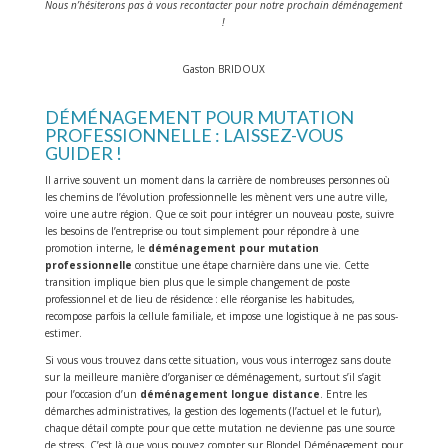
Nous n’hésiterons pas à vous recontacter pour notre prochain déménagement
!
Gaston BRIDOUX
DÉMÉNAGEMENT POUR MUTATION
PROFESSIONNELLE : LAISSEZ-VOUS
GUIDER !
Il arrive souvent un moment dans la carrière de nombreuses personnes où
les chemins de l’évolution professionnelle les mènent vers une autre ville,
voire une autre région. Que ce soit pour intégrer un nouveau poste, suivre
les besoins de l’entreprise ou tout simplement pour répondre à une
promotion interne, le
déménagement pour mutation
professionnelle
constitue une étape charnière dans une vie. Cette
transition implique bien plus que le simple changement de poste
professionnel et de lieu de résidence : elle réorganise les habitudes,
recompose parfois la cellule familiale, et impose une logistique à ne pas sous-
estimer.
Si vous vous trouvez dans cette situation, vous vous interrogez sans doute
sur la meilleure manière d’organiser ce déménagement, surtout s’il s’agit
pour l’occasion d’un
déménagement longue distance
. Entre les
démarches administratives, la gestion des logements (l’actuel et le futur),
chaque détail compte pour que cette mutation ne devienne pas une source
de stress. C’est là que vous pouvez compter sur Blondel Déménagement pour