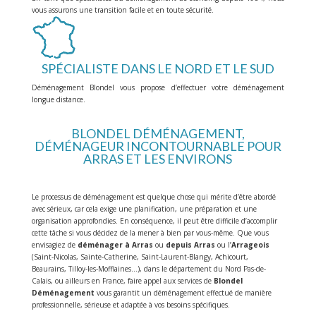
vous assurons une transition facile et en toute sécurité.
SPÉCIALISTE DANS LE NORD ET LE SUD
Déménagement Blondel vous propose d’effectuer votre déménagement
longue distance.
BLONDEL DÉMÉNAGEMENT,
DÉMÉNAGEUR INCONTOURNABLE POUR
ARRAS ET LES ENVIRONS
Le processus de déménagement est quelque chose qui mérite d’être abordé
avec sérieux, car cela exige une planification, une préparation et une
organisation approfondies. En conséquence, il peut être difficile d’accomplir
cette tâche si vous décidez de la mener à bien par vous-même. Que vous
envisagiez de
déménager à Arras
ou
depuis Arras
ou l’
Arrageois
(Saint-Nicolas, Sainte-Catherine, Saint-Laurent-Blangy, Achicourt,
Beaurains, Tilloy-les-Mofflaines…), dans le département du Nord Pas-de-
Calais, ou ailleurs en France, faire appel aux services de
Blondel
Déménagement
vous garantit un déménagement effectué de manière
professionnelle, sérieuse et adaptée à vos besoins spécifiques.