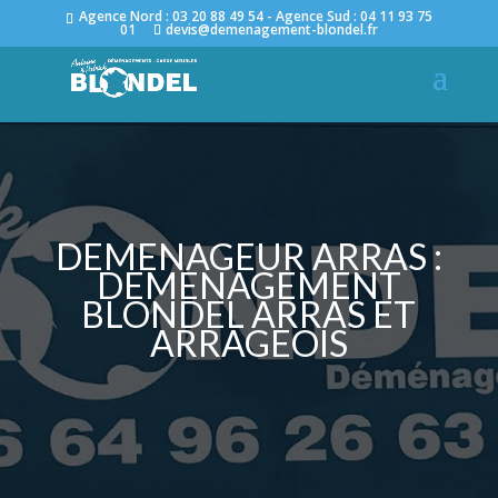
Agence Nord : 03 20 88 49 54 - Agence Sud : 04 11 93 75
01
devis@demenagement-blondel.fr
QUELLE FORMULE CHOISIR POUR UN
DÉMÉNAGEMENT SUD – NORD QUAND
ON A PEU D’AFFAIRES À TRANSPORTER ?
DEMENAGEUR ARRAS :
DEMENAGEMENT
BLONDEL ARRAS ET
ARRAGEOIS