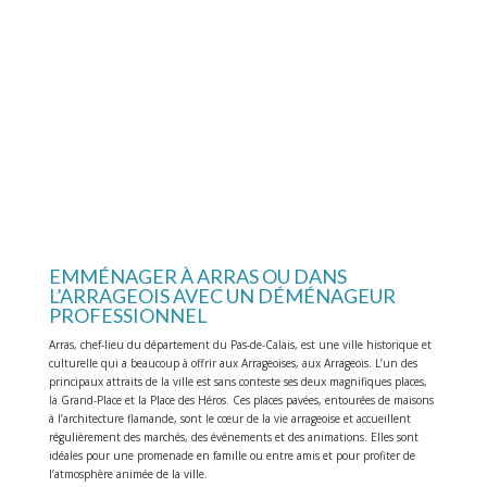
EMMÉNAGER À ARRAS OU DANS
L’ARRAGEOIS AVEC UN DÉMÉNAGEUR
PROFESSIONNEL
Arras, chef-lieu du département du Pas-de-Calais, est une ville historique et
culturelle qui a beaucoup à offrir aux Arrageoises, aux Arrageois. L’un des
principaux attraits de la ville est sans conteste ses deux magnifiques places,
la Grand-Place et la Place des Héros. Ces places pavées, entourées de maisons
à l’architecture flamande, sont le cœur de la vie arrageoise et accueillent
régulièrement des marchés, des événements et des animations. Elles sont
idéales pour une promenade en famille ou entre amis et pour profiter de
l’atmosphère animée de la ville.