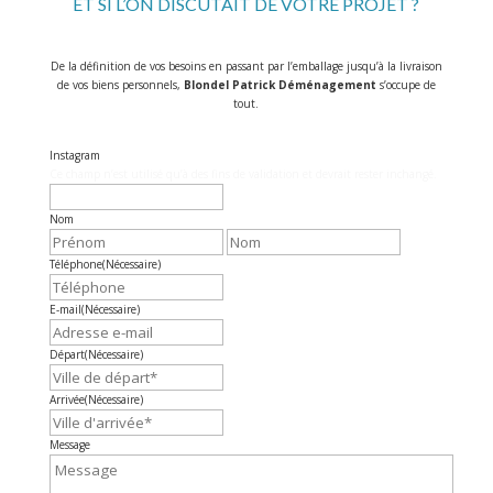
ET SI L’ON DISCUTAIT DE VOTRE PROJET ?
De la définition de vos besoins en passant par l’emballage jusqu’à la livraison
de vos biens personnels,
Blondel Patrick Déménagement
s’occupe de
tout.
Instagram
Ce champ n’est utilisé qu’à des fins de validation et devrait rester inchangé.
Nom
Prénom
Nom
Téléphone
(Nécessaire)
E-mail
(Nécessaire)
Départ
(Nécessaire)
Arrivée
(Nécessaire)
Message