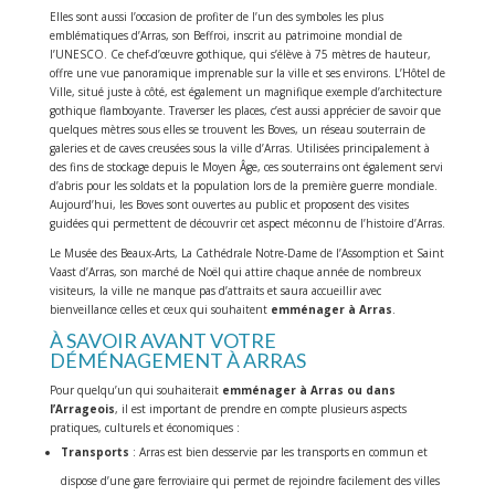
Elles sont aussi l’occasion de profiter de l’un des symboles les plus
emblématiques d’Arras, son Beffroi, inscrit au patrimoine mondial de
l’UNESCO. Ce chef-d’œuvre gothique, qui s’élève à 75 mètres de hauteur,
offre une vue panoramique imprenable sur la ville et ses environs. L’Hôtel de
Ville, situé juste à côté, est également un magnifique exemple d’architecture
gothique flamboyante. Traverser les places, c’est aussi apprécier de savoir que
quelques mètres sous elles se trouvent les Boves, un réseau souterrain de
galeries et de caves creusées sous la ville d’Arras. Utilisées principalement à
des fins de stockage depuis le Moyen Âge, ces souterrains ont également servi
d’abris pour les soldats et la population lors de la première guerre mondiale.
Aujourd’hui, les Boves sont ouvertes au public et proposent des visites
guidées qui permettent de découvrir cet aspect méconnu de l’histoire d’Arras.
Le Musée des Beaux-Arts, La Cathédrale Notre-Dame de l’Assomption et Saint
Vaast d’Arras, son marché de Noël qui attire chaque année de nombreux
visiteurs, la ville ne manque pas d’attraits et saura accueillir avec
bienveillance celles et ceux qui souhaitent
emménager à Arras
.
À SAVOIR AVANT VOTRE
DÉMÉNAGEMENT À ARRAS
Pour quelqu’un qui souhaiterait
emménager à Arras ou dans
l’Arrageois
, il est important de prendre en compte plusieurs aspects
pratiques, culturels et économiques :
Transports
: Arras est bien desservie par les transports en commun et
dispose d’une gare ferroviaire qui permet de rejoindre facilement des villes