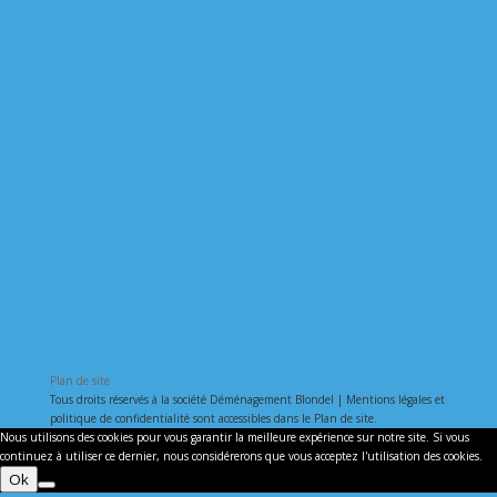
NAVIGATION
FACEBOOK
Plan de site
Tous droits réservés à la société Déménagement Blondel | Mentions légales et
politique de confidentialité sont accessibles dans le Plan de site.
Nous utilisons des cookies pour vous garantir la meilleure expérience sur notre site. Si vous
continuez à utiliser ce dernier, nous considérerons que vous acceptez l'utilisation des cookies.
Ok