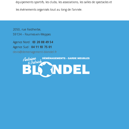
équipements sportifs, les clubs, les associations, les salles de spectacles et
les événements organisés tout au long de l’année.
NOS COORDONNÉES
2050, rue Faidherbe,
59134 – Fournes-en-Weppes
Agence Nord :
03 20 88 49 54
Agence Sud :
04 11 93 75 01
devis@demenagement-blondel.fr
NOUS SITUER