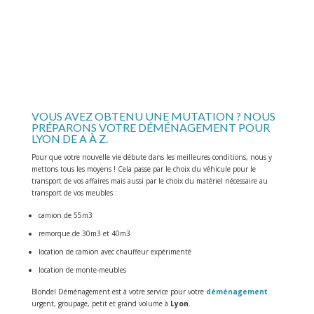
VÉHICULE
Transport de vos véhicules en simultané de votre déménagement
VOUS AVEZ OBTENU UNE MUTATION ? NOUS
PRÉPARONS VOTRE DÉMÉNAGEMENT POUR
LYON DE A À Z.
Pour que votre nouvelle vie débute dans les meilleures conditions, nous y
mettons tous les moyens ! Cela passe par le choix du véhicule pour le
transport de vos affaires mais aussi par le choix du matériel nécessaire au
transport de vos meubles :
camion de 55m3
remorque de 30m3 et 40m3
location de camion avec chauffeur expérimenté
location de monte-meubles
Blondel Déménagement est à votre service pour votre
déménagement
urgent, groupage, petit et grand volume à
Lyon
.