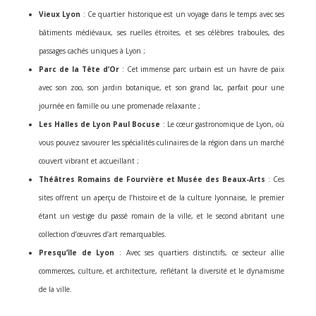
Vieux Lyon
: Ce quartier historique est un voyage dans le temps avec ses
bâtiments médiévaux, ses ruelles étroites, et ses célèbres traboules, des
passages cachés uniques à Lyon ;
Parc de la Tête d’Or
: Cet immense parc urbain est un havre de paix
avec son zoo, son jardin botanique, et son grand lac, parfait pour une
journée en famille ou une promenade relaxante ;
Les Halles de Lyon Paul Bocuse
: Le cœur gastronomique de Lyon, où
vous pouvez savourer les spécialités culinaires de la région dans un marché
couvert vibrant et accueillant ;
Théâtres Romains de Fourvière et Musée des Beaux-Arts
: Ces
sites offrent un aperçu de l’histoire et de la culture lyonnaise, le premier
étant un vestige du passé romain de la ville, et le second abritant une
collection d’œuvres d’art remarquables.
Presqu’île de Lyon
: Avec ses quartiers distinctifs, ce secteur allie
commerces, culture, et architecture, reflétant la diversité et le dynamisme
de la ville.