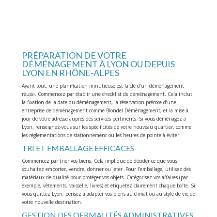
PRÉPARATION DE VOTRE
DÉMÉNAGEMENT À LYON OU DEPUIS
LYON EN RHÔNE-ALPES
Avant tout, une planification minutieuse est la clé d’un déménagement
réussi. Commencez par établir une checklist de déménagement. Cela inclut
la fixation de la date du déménagement, la réservation précoce d’une
entreprise de déménagement comme Blondel Déménagement, et la mise à
jour de votre adresse auprès des services pertinents. Si vous déménagez à
Lyon, renseignez-vous sur les spécificités de votre nouveau quartier, comme
les réglementations de stationnement ou les heures de pointe à éviter.
TRI ET EMBALLAGE EFFICACES
Commencez par trier vos biens. Cela implique de décider ce que vous
souhaitez emporter, vendre, donner ou jeter. Pour l’emballage, utilisez des
matériaux de qualité pour protéger vos objets. Catégorisez vos affaires (par
exemple, vêtements, vaisselle, livres) et étiquetez clairement chaque boîte. Si
vous quittez Lyon, pensez à adapter vos biens au climat ou au style de vie de
votre nouvelle destination.
GESTION DES OFRMALITÉS ADMINISTRATIVES