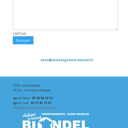
CAPTCHA
Contacts : Agence Nord : 03 20 88 49 54 - Agence Sud : 04 11 93 75
01 -
devis@demenagement-blondel.fr
Horaires : 7h00 – 19h00, du lundi au samedi - Notre adresse : 2050
rue Faidherbe, 59134 Fournes-en-Weppes
NOS COORDONNÉES
2050, rue Faidherbe,
59134 – Fournes-en-Weppes
Agence Nord :
03 20 88 49 54
Agence Sud :
04 11 93 75 01
devis@demenagement-blondel.fr