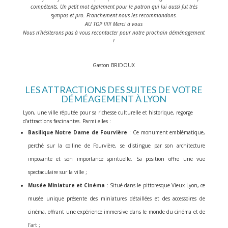
compétents. Un petit mot également pour le patron qui lui aussi fut très
sympas et pro. Franchement nous les recommandons.
AU TOP !!!!! Merci à vous
Nous n’hésiterons pas à vous recontacter pour notre prochain déménagement
!
Gaston BRIDOUX
LES ATTRACTIONS DES SUITES DE VOTRE
DÉMÉAGEMENT À LYON
Lyon, une ville réputée pour sa richesse culturelle et historique, regorge
d’attractions fascinantes. Parmi elles :
Basilique Notre Dame de Fourvière
: Ce monument emblématique,
perché sur la colline de Fourvière, se distingue par son architecture
imposante et son importance spirituelle. Sa position offre une vue
spectaculaire sur la ville ;
Musée Miniature et Cinéma
: Situé dans le pittoresque Vieux Lyon, ce
musée unique présente des miniatures détaillées et des accessoires de
cinéma, offrant une expérience immersive dans le monde du cinéma et de
l’art ;