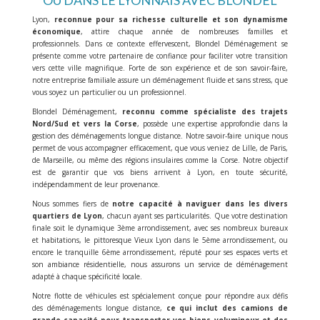
OU DANS LE LYONNAIS AVEC BLONDEL
Lyon,
reconnue pour sa richesse culturelle et son dynamisme
économique
, attire chaque année de nombreuses familles et
professionnels. Dans ce contexte effervescent, Blondel Déménagement se
présente comme votre partenaire de confiance pour faciliter votre transition
vers cette ville magnifique. Forte de son expérience et de son savoir-faire,
notre entreprise familiale assure un déménagement fluide et sans stress, que
vous soyez un particulier ou un professionnel.
Blondel Déménagement,
reconnu comme spécialiste des trajets
Nord/Sud et vers la Corse
, possède une expertise approfondie dans la
gestion des déménagements longue distance. Notre savoir-faire unique nous
permet de vous accompagner efficacement, que vous veniez de Lille, de Paris,
de Marseille, ou même des régions insulaires comme la Corse. Notre objectif
est de garantir que vos biens arrivent à Lyon, en toute sécurité,
indépendamment de leur provenance.
Nous sommes fiers de
notre capacité à naviguer dans les divers
quartiers de Lyon
, chacun ayant ses particularités. Que votre destination
finale soit le dynamique 3ème arrondissement, avec ses nombreux bureaux
et habitations, le pittoresque Vieux Lyon dans le 5ème arrondissement, ou
encore le tranquille 6ème arrondissement, réputé pour ses espaces verts et
son ambiance résidentielle, nous assurons un service de déménagement
adapté à chaque spécificité locale.
Notre flotte de véhicules est spécialement conçue pour répondre aux défis
des déménagements longue distance,
ce qui inclut des camions de