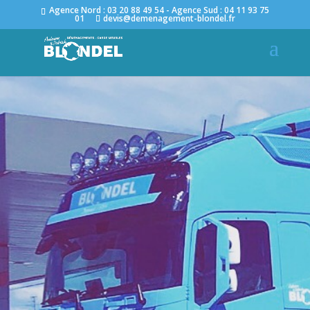
Agence Nord : 03 20 88 49 54 - Agence Sud : 04 11 93 75
01
devis@demenagement-blondel.fr