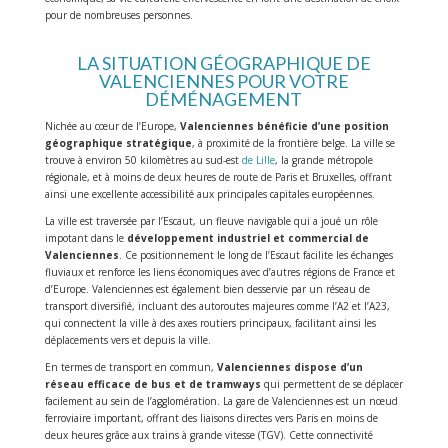
pour de nombreuses personnes.
LA SITUATION GÉOGRAPHIQUE DE
VALENCIENNES POUR VOTRE
DÉMÉNAGEMENT
Nichée au cœur de l’Europe,
Valenciennes bénéficie d’une position
géographique stratégique
, à proximité de la frontière belge. La ville se
trouve à environ 50 kilomètres au sud-est
de Lille
, la grande métropole
régionale, et à moins de deux heures de route de Paris et Bruxelles, offrant
ainsi une excellente accessibilité aux principales capitales européennes.
La ville est traversée par l’Escaut, un fleuve navigable qui a joué un rôle
impotant dans le
développement industriel et commercial de
Valenciennes
. Ce positionnement le long de l’Escaut facilite les échanges
fluviaux et renforce les liens économiques avec d’autres régions de France et
d’Europe. Valenciennes est également bien desservie par un réseau de
transport diversifié, incluant des autoroutes majeures comme l’A2 et l’A23,
qui connectent la ville à des axes routiers principaux, facilitant ainsi les
déplacements vers et depuis la ville.
En termes de transport en commun,
Valenciennes dispose d’un
réseau efficace de bus et de tramways
qui permettent de se déplacer
facilement au sein de l’agglomération. La gare de Valenciennes est un nœud
ferroviaire important, offrant des liaisons directes vers Paris en moins de
deux heures grâce aux trains à grande vitesse (TGV). Cette connectivité