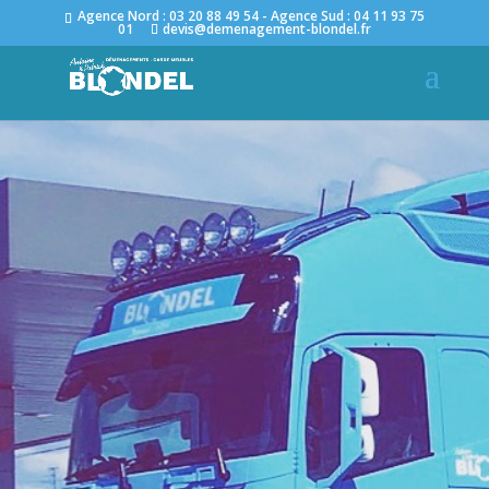
Agence Nord : 03 20 88 49 54 - Agence Sud : 04 11 93 75
01
devis@demenagement-blondel.fr