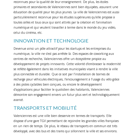
reconnues pour la qualité de leur enseignement. De plus, les écoles
primaires et secondaires de Valenciennes sont bien équipées, assurant une
éducation de qualité pour les plus jeunes. La ville de Valenciennes est aussi
particulièrement reconnue pour les études supérieures qu’elle propose à
toutes celles et tous ceux qui sont attirés par la création et l’animation
numérique et qui veulent travailler à terme dans le monde du jeu vidéo,
celui du cinéma, etc.
INNOVATION ET TECHNOLOGIE
Devenue ainsi un pôle attractif pour les startups et les entreprises du
numérique, la ville ne s’est pas arrêtée là. Des espaces de coworking aux
centres de recherche, Valenciennes offre un écosystème propice au
développement de projets innovants. Cette volonté d’embrasser la modernité
se reflète également dans les initiatives municipales visant à rendre la ville
plus connectée et durable. Que ce soit par l’installation de bornes de
recharge pour véhicules électriques, l’encouragement à l’usage du vélo grâce
à des pistes cyclables bien conçues, ou encore le développement
d’applications pour faciliter le quotidien des habitants, Valenciennes
démontre son engagement envers un futur plus vert et technologiquement
avancé.
TRANSPORTS ET MOBILITÉ
Valenciennes est une ville bien desservie en termes de transports. Elle
dispose d’une gare TGV permettant de rejoindre les grandes villes françaises
en un rien de temps. De plus, le réseau de transports en commun est très
développé, avec des bus et des trams qui sillonnent la ville et ses environs.