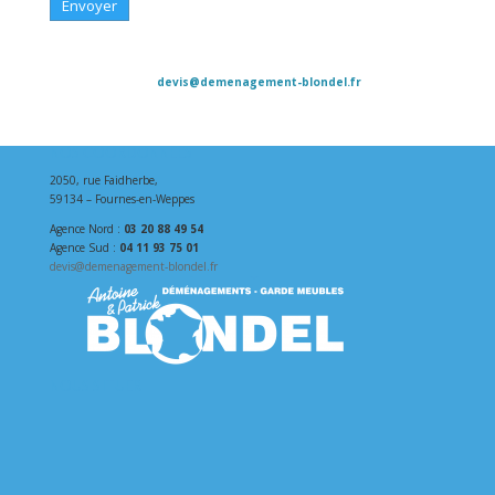
Contacts : Agence Nord : 03 20 88 49 54 - Agence Sud : 04 11 93 75
01 -
devis@demenagement-blondel.fr
Horaires : 7h00 – 19h00, du lundi au samedi - Notre adresse : 2050
rue Faidherbe, 59134 Fournes-en-Weppes
NOS COORDONNÉES
2050, rue Faidherbe,
59134 – Fournes-en-Weppes
Agence Nord :
03 20 88 49 54
Agence Sud :
04 11 93 75 01
devis@demenagement-blondel.fr
NOUS SITUER