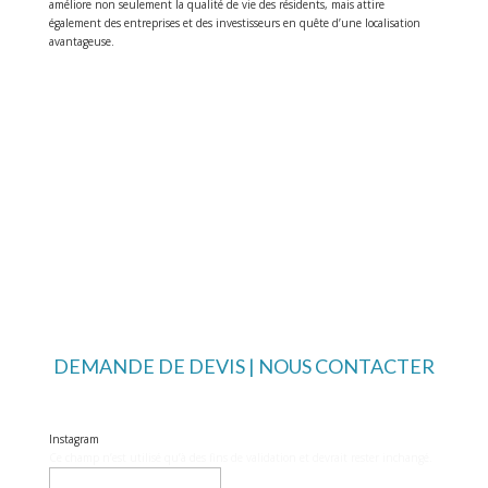
améliore non seulement la qualité de vie des résidents, mais attire
également des entreprises et des investisseurs en quête d’une localisation
avantageuse.
DEMANDE DE DEVIS | NOUS CONTACTER
Instagram
Ce champ n’est utilisé qu’à des fins de validation et devrait rester inchangé.