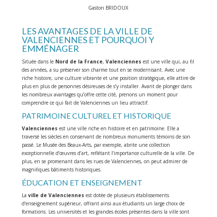
Gaston BRIDOUX
LES AVANTAGES DE LA VILLE DE
VALENCIENNES ET POURQUOI Y
EMMÉNAGER
Située dans le
Nord de la France
,
Valenciennes
est une ville qui, au fil
des années, a su préserver son charme tout en se modernisant. Avec une
riche histoire, une culture vibrante et une position stratégique, elle attire de
plus en plus de personnes désireuses de s’y installer. Avant de plonger dans
les nombreux avantages qu’offre cette cité, prenons un moment pour
comprendre ce qui fait de Valenciennes un lieu attractif.
PATRIMOINE CULTUREL ET HISTORIQUE
Valenciennes
est une ville riche en histoire et en patrimoine. Elle a
traversé les siècles en conservant de nombreux monuments témoins de son
passé. Le Musée des Beaux-Arts, par exemple, abrite une collection
exceptionnelle d’œuvres d’art, reflétant l’importance culturelle de la ville. De
plus, en se promenant dans les rues de Valenciennes, on peut admirer de
magnifiques bâtiments historiques.
ÉDUCATION ET ENSEIGNEMENT
La
ville de Valenciennes
est dotée de plusieurs établissements
d’enseignement supérieur, offrant ainsi aux étudiants un large choix de
formations. Les universités et les grandes écoles présentes dans la ville sont