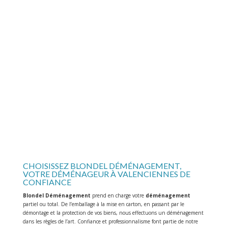
BOUTEILLES
Emballage de votre vin en caisses brasseurs pour une protection optimale
VÉHICULE
Transport de vos véhicules en simultané de votre déménagement
CHOISISSEZ BLONDEL DÉMÉNAGEMENT,
VOTRE DÉMÉNAGEUR À VALENCIENNES DE
CONFIANCE
Blondel Déménagement
prend en charge votre
déménagement
partiel ou total. De l’emballage à la mise en carton, en passant par le
démontage et la protection de vos biens, nous effectuons un déménagement
dans les règles de l’art. Confiance et professionnalisme font partie de notre