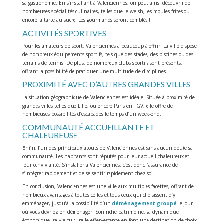
sa gastronomie. En s’installant à Valenciennes, on peut ainsi découvrir de
nombreuses spécialités culinaires, telles que le welsh, les moules-frites ou
encore la tarte au sucre. Les gourmands seront comblés !
ACTIVITÉS SPORTIVES
Pour les amateurs de sport, Valenciennes a beaucoup à offrir. La ville dispose
de nombreux équipements sportifs, tels que des stades, des piscines ou des
terrains de tennis. De plus, de nombreux clubs sportifs sont présents,
offrant la possibilité de pratiquer une multitude de disciplines.
PROXIMITÉ AVEC D’AUTRES GRANDES VILLES
La situation géographique de Valenciennes est idéale. Située à proximité de
grandes villes telles que Lille, ou encore Paris en TGV, elle offre de
nombreuses possibilités d’escapades le temps d’un week-end.
COMMUNAUTÉ ACCUEILLANTE ET
CHALEUREUSE
Enfin, l’un des principaux atouts de Valenciennes est sans aucun doute sa
communauté. Les habitants sont réputés pour leur accueil chaleureux et
leur convivialité. S’installer à Valenciennes, c’est donc l’assurance de
s’intégrer rapidement et de se sentir rapidement chez soi.
En conclusion, Valenciennes est une ville aux multiples facettes, offrant de
nombreux avantages à toutes celles et tous ceux qui choisissent d’y
emménager, jusqu’à la possibilité d’un
déménagement groupé
le jour
où vous devriez en déménager. Son riche patrimoine, sa dynamique
économique, sa vie culturelle effervescente en font une destination de choix