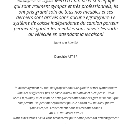
Merci à Antoine et son équipe
déménagement en urgence.
qui sont vraiment sympas et très professionnels, ils
ont pris grand soin de tous nos meubles et ses
derniers sont arrivés sans aucune égratignure.
Le
système de caisse indépendante du camion porteur
permet de garder les meubles sans devoir les sortir
du véhicule en attendant la livraison!
Merci et à bientôt!
Dorothée ASTIER
Un déménagement au top, des professionnels de qualité et très sympathiques.
Rapides et efficaces, pas de casse, travail minutieux et bien pensé . Pour
65m3 il fallait y aller et on ne peut que recommander ces gars aussi cool que
compétents. Un petit mot également pour le patron qui lui aussi fut très
sympas et pro. Franchement nous les recommandons.
AU TOP !!!!! Merci à vous
Nous n’hésiterons pas à vous recontacter pour notre prochain déménagement
!