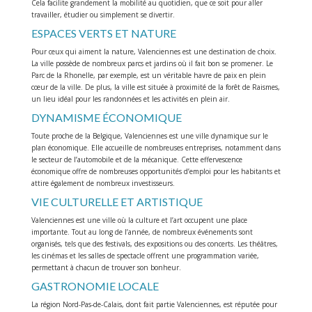
Cela facilite grandement la mobilité au quotidien, que ce soit pour aller
travailler, étudier ou simplement se divertir.
ESPACES VERTS ET NATURE
Pour ceux qui aiment la nature, Valenciennes est une destination de choix.
La ville possède de nombreux parcs et jardins où il fait bon se promener. Le
Parc de la Rhonelle, par exemple, est un véritable havre de paix en plein
cœur de la ville. De plus, la ville est située à proximité de la forêt de Raismes,
un lieu idéal pour les randonnées et les activités en plein air.
DYNAMISME ÉCONOMIQUE
Toute proche de la Belgique, Valenciennes est une ville dynamique sur le
plan économique. Elle accueille de nombreuses entreprises, notamment dans
le secteur de l’automobile et de la mécanique. Cette effervescence
économique offre de nombreuses opportunités d’emploi pour les habitants et
attire également de nombreux investisseurs.
VIE CULTURELLE ET ARTISTIQUE
Valenciennes est une ville où la culture et l’art occupent une place
importante. Tout au long de l’année, de nombreux événements sont
organisés, tels que des festivals, des expositions ou des concerts. Les théâtres,
les cinémas et les salles de spectacle offrent une programmation variée,
permettant à chacun de trouver son bonheur.
GASTRONOMIE LOCALE
La région Nord-Pas-de-Calais, dont fait partie Valenciennes, est réputée pour