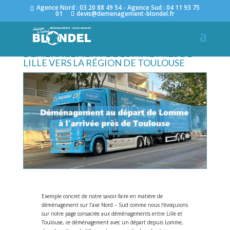
Agence Nord : 03 20 88 49 54 - Agence Sud : 04 11 93 75
01
devis@demenagement-blondel.fr
DÉMÉNAGEMENT DE LOMME PRÈS DE
LILLE VERS LA RÉGION DE TOULOUSE
Exemple concret de notre savoir-faire en matière de
déménagement sur l’axe Nord – Sud comme nous l’évoquions
sur notre page consacrée aux déménagements entre Lille et
Toulouse, ce déménagement avec un départ depuis Lomme,