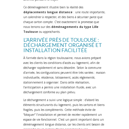
Ce déménagement illustre bien la réalité des
déplacements longue distance
: une route importante,
un calendrier à respecter, et des biens à sécuriser parce que
chaque carton compte. C’est exactement la promesse que
nous tenons sur des
déménagements du type Lille
Toulouse
ou approchants.
L’ARRIVÉE PRÈS DE TOULOUSE :
DÉCHARGEMENT ORGANISÉ ET
INSTALLATION FACILITÉE
À l’arrivée dans la région toulousaine, nous avions préparé
avec les clients les conditions d’accès au logement, afin de
décharger rapidement et sans désordre. Selon la commune
d’arrivée, les configurations peuvent être très variées : maison
individuelle, résidence, lotissement, accès réglementé,
stationnement à organiser. Dans cette réalisation,
l’anticipation a permis une installation fluide, avec un
déchargement conforme au plan prévu.
Le déchargement a suivi une logique simple : d’abord les
éléments structurants du logement, puis les cartons et biens
fragiles, puis les compléments. Cette méthode évite de
“bloquer” l’installation et permet de recréer rapidement un
espace de vie fonctionnel. C’est un point important dans un
déménagement longue distance, car les clients ont besoin de