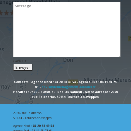
CAPTCHA
Contacts : Agence Nord : 03 20 88 49 54 - Agence Sud : 04 11 93 75
01 -
devis@demenagement-blondel.fr
Horaires : 7h00 – 19h00, du lundi au samedi - Notre adresse : 2050
rue Faidherbe, 59134 Fournes-en-Weppes
NOS COORDONNÉES
2050, rue Faidherbe,
59134 – Fournes-en-Weppes
Agence Nord :
03 20 88 49 54
Agence Sud :
04 11 93 75 01