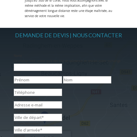
jusqu’au Sud de la Corse, nous vous accompagnons avec la
même méthode et la même implication, afin que votre
déménagement longue distance reste une étape maîtrisée, au
service de votre nouvelle vie.
DEMANDE DE DEVIS | NOUS CONTACTER
Name
Ce champ n’est utilisé qu’à des fins de validation et devrait rester inchangé.
Nom
Prénom
Nom
Téléphone
(Nécessaire)
E-mail
(Nécessaire)
Départ
(Nécessaire)
Arrivée
(Nécessaire)
Message