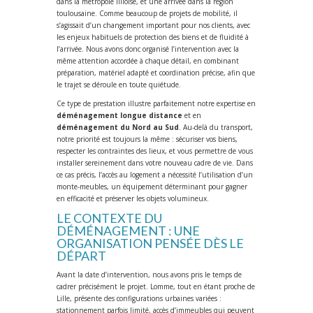
dans la métropole lilloise, et une arrivée dans la région
toulousaine. Comme beaucoup de projets de mobilité, il
s’agissait d’un changement important pour nos clients, avec
les enjeux habituels de protection des biens et de fluidité à
l’arrivée. Nous avons donc organisé l’intervention avec la
même attention accordée à chaque détail, en combinant
préparation, matériel adapté et coordination précise, afin que
le trajet se déroule en toute quiétude.
Ce type de prestation illustre parfaitement notre expertise en
déménagement longue distance
et en
déménagement du Nord au Sud
. Au-delà du transport,
notre priorité est toujours la même : sécuriser vos biens,
respecter les contraintes des lieux, et vous permettre de vous
installer sereinement dans votre nouveau cadre de vie. Dans
ce cas précis, l’accès au logement a nécessité l’utilisation d’un
monte-meubles, un équipement déterminant pour gagner
en efficacité et préserver les objets volumineux.
LE CONTEXTE DU
DÉMÉNAGEMENT : UNE
ORGANISATION PENSÉE DÈS LE
DÉPART
Avant la date d’intervention, nous avons pris le temps de
cadrer précisément le projet. Lomme, tout en étant proche de
Lille, présente des configurations urbaines variées :
stationnement parfois limité, accès d’immeubles qui peuvent