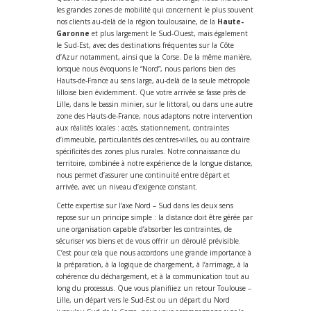
les grandes zones de mobilité qui concernent le plus souvent
nos clients au-delà de la région toulousaine, de la
Haute-
Garonne
et plus largement le Sud-Ouest, mais également
le Sud-Est, avec des destinations fréquentes sur la Côte
d’Azur notamment, ainsi que la Corse. De la même manière,
lorsque nous évoquons le “Nord”, nous parlons bien des
Hauts-de-France au sens large, au-delà de la seule métropole
lilloise bien évidemment. Que votre arrivée se fasse près de
Lille, dans le bassin minier, sur le littoral, ou dans une autre
zone des Hauts-de-France, nous adaptons notre intervention
aux réalités locales : accès, stationnement, contraintes
d’immeuble, particularités des centres-villes, ou au contraire
spécificités des zones plus rurales. Notre connaissance du
territoire, combinée à notre expérience de la longue distance,
nous permet d’assurer une continuité entre départ et
arrivée, avec un niveau d’exigence constant.
Cette expertise sur l’axe Nord – Sud dans les deux sens
repose sur un principe simple : la distance doit être gérée par
une organisation capable d’absorber les contraintes, de
sécuriser vos biens et de vous offrir un déroulé prévisible.
C’est pour cela que nous accordons une grande importance à
la préparation, à la logique de chargement, à l’arrimage, à la
cohérence du déchargement, et à la communication tout au
long du processus. Que vous planifiiez un retour Toulouse –
Lille, un départ vers le Sud-Est ou un départ du Nord