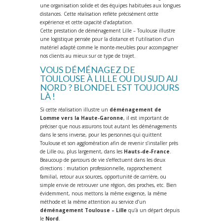
une organisation solide et des équipes habituées aux longues
distances. Cette réalisation reflète précisément cette
expérience et cette capacité d’adaptation.
Cette prestation de déménagement Lille – Toulouse illustre
une logistique pensée pour la distance et l’utilisation d’un
matériel adapté comme le monte-meubles pour accompagner
nos clients au mieux sur ce type de trajet.
VOUS DÉMÉNAGEZ DE
TOULOUSE À LILLE OU DU SUD AU
NORD ? BLONDEL EST TOUJOURS
LÀ !
Si cette réalisation illustre un
déménagement de
Lomme vers la Haute-Garonne
, il est important de
préciser que nous assurons tout autant les déménagements
dans le sens inverse, pour les personnes qui quittent
Toulouse et son agglomération afin de revenir s’installer près
de Lille ou, plus largement, dans les
Hauts-de-France
.
Beaucoup de parcours de vie s’effectuent dans les deux
directions : mutation professionnelle, rapprochement
familial, retour aux sources, opportunité de carrière, ou
simple envie de retrouver une région, des proches, etc. Bien
évidemment, nous mettons la même exigence, la même
méthode et la même attention au service d’un
déménagement Toulouse – Lille
qu’à un départ depuis
le
Nord
.