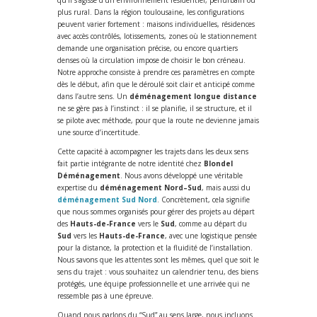
plus rural. Dans la région toulousaine, les configurations
peuvent varier fortement : maisons individuelles, résidences
avec accès contrôlés, lotissements, zones où le stationnement
demande une organisation précise, ou encore quartiers
denses où la circulation impose de choisir le bon créneau.
Notre approche consiste à prendre ces paramètres en compte
dès le début, afin que le déroulé soit clair et anticipé comme
dans l’autre sens. Un
déménagement longue distance
ne se gère pas à l’instinct : il se planifie, il se structure, et il
se pilote avec méthode, pour que la route ne devienne jamais
une source d’incertitude.
Cette capacité à accompagner les trajets dans les deux sens
fait partie intégrante de notre identité chez
Blondel
Déménagement
. Nous avons développé une véritable
expertise du
déménagement Nord–Sud
, mais aussi du
déménagement Sud Nord
. Concrètement, cela signifie
que nous sommes organisés pour gérer des projets au départ
des
Hauts-de-France
vers le
Sud
, comme au départ du
Sud
vers les
Hauts-de-France
, avec une logistique pensée
pour la distance, la protection et la fluidité de l’installation.
Nous savons que les attentes sont les mêmes, quel que soit le
sens du trajet : vous souhaitez un calendrier tenu, des biens
protégés, une équipe professionnelle et une arrivée qui ne
ressemble pas à une épreuve.
Quand nous parlons du “Sud” au sens large, nous incluons