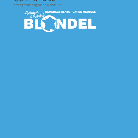
devis@demenagement-blondel.fr
NOUS SITUER