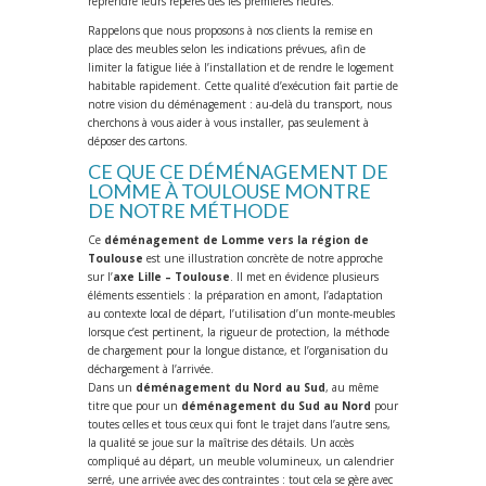
reprendre leurs repères dès les premières heures.
Rappelons que nous proposons à nos clients la remise en
place des meubles selon les indications prévues, afin de
limiter la fatigue liée à l’installation et de rendre le logement
habitable rapidement. Cette qualité d’exécution fait partie de
notre vision du déménagement : au-delà du transport, nous
cherchons à vous aider à vous installer, pas seulement à
déposer des cartons.
CE QUE CE DÉMÉNAGEMENT DE
LOMME À TOULOUSE MONTRE
DE NOTRE MÉTHODE
Ce
déménagement de Lomme vers la région de
Toulouse
est une illustration concrète de notre approche
sur l’
axe Lille – Toulouse
. Il met en évidence plusieurs
éléments essentiels : la préparation en amont, l’adaptation
au contexte local de départ, l’utilisation d’un monte-meubles
lorsque c’est pertinent, la rigueur de protection, la méthode
de chargement pour la longue distance, et l’organisation du
déchargement à l’arrivée.
Dans un
déménagement du Nord au Sud
, au même
titre que pour un
déménagement du Sud au Nord
pour
toutes celles et tous ceux qui font le trajet dans l’autre sens,
la qualité se joue sur la maîtrise des détails. Un accès
compliqué au départ, un meuble volumineux, un calendrier
serré, une arrivée avec des contraintes : tout cela se gère avec