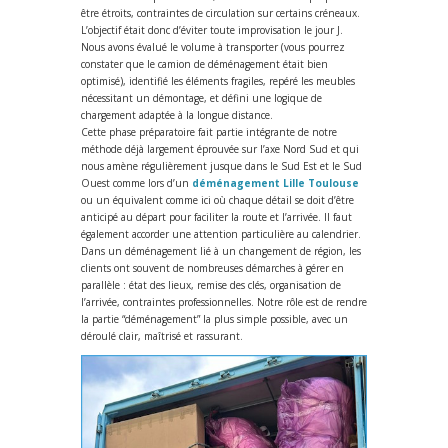
être étroits, contraintes de circulation sur certains créneaux.
L’objectif était donc d’éviter toute improvisation le jour J.
Nous avons évalué le volume à transporter (vous pourrez
constater que le camion de déménagement était bien
optimisé), identifié les éléments fragiles, repéré les meubles
nécessitant un démontage, et défini une logique de
chargement adaptée à la longue distance.
Cette phase préparatoire fait partie intégrante de notre
méthode déjà largement éprouvée sur l’axe Nord Sud et qui
nous amène régulièrement jusque dans le Sud Est et le Sud
Ouest comme lors d’un
déménagement Lille Toulouse
ou un équivalent comme ici où chaque détail se doit d’être
anticipé au départ pour faciliter la route et l’arrivée. Il faut
également accorder une attention particulière au calendrier.
Dans un déménagement lié à un changement de région, les
clients ont souvent de nombreuses démarches à gérer en
parallèle : état des lieux, remise des clés, organisation de
l’arrivée, contraintes professionnelles. Notre rôle est de rendre
la partie “déménagement” la plus simple possible, avec un
déroulé clair, maîtrisé et rassurant.