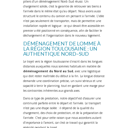
piliers d’un déménagement Nord–Sud réussi. Un
chargement solide, c’est la garantie de retrouver ses biens à
l’arrivée dans le même état qu’au départ. Nous avons aussi
structuré le contenu du camion en pensant à l’arrivée. L’idée
n’est pas seulement de transporter, mais de permettre une
installation rapide et logique : ce qui devait être accessible en
premier a été positionné en conséquence, afin de faciliter le
déchargement et l’organisation dans le nouveau logement.
DÉMÉNAGEMENT DE LOMME À
LA RÉGION TOULOUSAINE : UN
AUTHENTIQUE NORD–SUD
Le trajet vers la région toulousaine s’inscrit dans les longues
distances auxquelles nous sommes habitués en matière de
déménagement du Nord au Sud
, avec une logistique
qui doit rester maîtrisée du début à la fin. La longue distance
demande une coordination précise, un suivi sérieux et une
capacité à tenir le planning, tout en gardant une marge pour
les contraintes inhérentes aux grands axes.
Dans ce type de prestation, notre objectif est d’assurer une
continuité parfaite entre le départ et l’arrivée. Le transport
n’est pas une étape isolée : il dépend de la qualité du
chargement, des choix de protection, et de la préparation de
l’arrivée. C’est pour cette raison que nous accordons autant
d’importance à l’amont, car c’est ce travail qui garantit la
sérénité pendant le trajet.