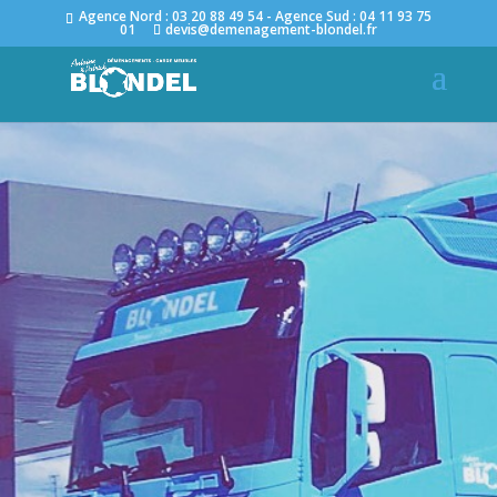
Agence Nord : 03 20 88 49 54 - Agence Sud : 04 11 93 75
01
devis@demenagement-blondel.fr