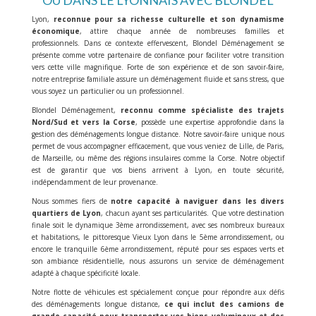
OU DANS LE LYONNAIS AVEC BLONDEL
Lyon,
reconnue pour sa richesse culturelle et son dynamisme
économique
, attire chaque année de nombreuses familles et
professionnels. Dans ce contexte effervescent, Blondel Déménagement se
présente comme votre partenaire de confiance pour faciliter votre transition
vers cette ville magnifique. Forte de son expérience et de son savoir-faire,
notre entreprise familiale assure un déménagement fluide et sans stress, que
vous soyez un particulier ou un professionnel.
Blondel Déménagement,
reconnu comme spécialiste des trajets
Nord/Sud et vers la Corse
, possède une expertise approfondie dans la
gestion des déménagements longue distance. Notre savoir-faire unique nous
permet de vous accompagner efficacement, que vous veniez de Lille, de Paris,
de Marseille, ou même des régions insulaires comme la Corse. Notre objectif
est de garantir que vos biens arrivent à Lyon, en toute sécurité,
indépendamment de leur provenance.
Nous sommes fiers de
notre capacité à naviguer dans les divers
quartiers de Lyon
, chacun ayant ses particularités. Que votre destination
finale soit le dynamique 3ème arrondissement, avec ses nombreux bureaux
et habitations, le pittoresque Vieux Lyon dans le 5ème arrondissement, ou
encore le tranquille 6ème arrondissement, réputé pour ses espaces verts et
son ambiance résidentielle, nous assurons un service de déménagement
adapté à chaque spécificité locale.
Notre flotte de véhicules est spécialement conçue pour répondre aux défis
des déménagements longue distance,
ce qui inclut des camions de