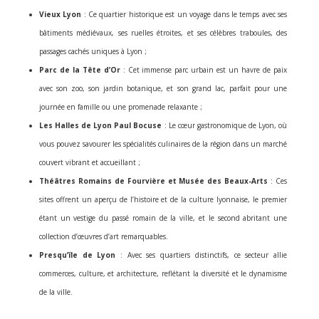
Vieux Lyon
: Ce quartier historique est un voyage dans le temps avec ses
bâtiments médiévaux, ses ruelles étroites, et ses célèbres traboules, des
passages cachés uniques à Lyon ;
Parc de la Tête d’Or
: Cet immense parc urbain est un havre de paix
avec son zoo, son jardin botanique, et son grand lac, parfait pour une
journée en famille ou une promenade relaxante ;
Les Halles de Lyon Paul Bocuse
: Le cœur gastronomique de Lyon, où
vous pouvez savourer les spécialités culinaires de la région dans un marché
couvert vibrant et accueillant ;
Théâtres Romains de Fourvière et Musée des Beaux-Arts
: Ces
sites offrent un aperçu de l’histoire et de la culture lyonnaise, le premier
étant un vestige du passé romain de la ville, et le second abritant une
collection d’œuvres d’art remarquables.
Presqu’île de Lyon
: Avec ses quartiers distinctifs, ce secteur allie
commerces, culture, et architecture, reflétant la diversité et le dynamisme
de la ville.