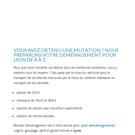
VÉHICULE
Transport de vos véhicules en simultané de votre déménagement
VOUS AVEZ OBTENU UNE MUTATION ? NOUS
PRÉPARONS VOTRE DÉMÉNAGEMENT POUR
LYON DE A À Z.
Pour que votre nouvelle vie débute dans les meilleures conditions, nous y
mettons tous les moyens ! Cela passe par le choix du véhicule pour le
transport de vos affaires mais aussi par le choix du matériel nécessaire au
transport de vos meubles :
camion de 55m3
remorque de 30m3 et 40m3
location de camion avec chauffeur expérimenté
location de monte-meubles
Blondel Déménagement est à votre service pour votre
déménagement
urgent, groupage, petit et grand volume à
Lyon
.