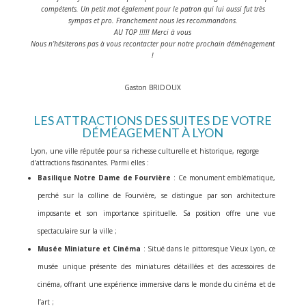
compétents. Un petit mot également pour le patron qui lui aussi fut très
sympas et pro. Franchement nous les recommandons.
AU TOP !!!!! Merci à vous
Nous n’hésiterons pas à vous recontacter pour notre prochain déménagement
!
Gaston BRIDOUX
LES ATTRACTIONS DES SUITES DE VOTRE
DÉMÉAGEMENT À LYON
Lyon, une ville réputée pour sa richesse culturelle et historique, regorge
d’attractions fascinantes. Parmi elles :
Basilique Notre Dame de Fourvière
: Ce monument emblématique,
perché sur la colline de Fourvière, se distingue par son architecture
imposante et son importance spirituelle. Sa position offre une vue
spectaculaire sur la ville ;
Musée Miniature et Cinéma
: Situé dans le pittoresque Vieux Lyon, ce
musée unique présente des miniatures détaillées et des accessoires de
cinéma, offrant une expérience immersive dans le monde du cinéma et de
l’art ;