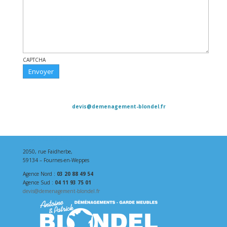
CAPTCHA
Contacts : Agence Nord : 03 20 88 49 54 - Agence Sud : 04 11 93 75
01 -
devis@demenagement-blondel.fr
Horaires : 7h00 – 19h00, du lundi au samedi - Notre adresse : 2050
rue Faidherbe, 59134 Fournes-en-Weppes
NOS COORDONNÉES
2050, rue Faidherbe,
59134 – Fournes-en-Weppes
Agence Nord :
03 20 88 49 54
Agence Sud :
04 11 93 75 01
devis@demenagement-blondel.fr