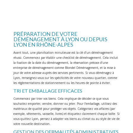
PRÉPARATION DE VOTRE
DÉMÉNAGEMENT À LYON OU DEPUIS
LYON EN RHÔNE-ALPES
Avant tout, une planification minutieuse est la clé d’un déménagement
réussi. Commencez par établir une checklist de déménagement. Cela inclut
la fixation de la date du déménagement, la réservation précoce d’une
entreprise de déménagement comme Blondel Déménagement, et la mise à
jour de votre adresse auprès des services pertinents. Si vous déménagez à
Lyon, renseignez-vous sur les spécificités de votre nouveau quartier, comme
les réglementations de stationnement ou les heures de pointe à éviter.
TRI ET EMBALLAGE EFFICACES
Commencez par trier vos biens. Cela implique de décider ce que vous
souhaitez emporter, vendre, donner ou jeter. Pour l’emballage, utilisez des
matériaux de qualité pour protéger vos objets. Catégorisez vos affaires (par
exemple, vêtements, vaisselle, livres) et étiquetez clairement chaque boîte. Si
vous quittez Lyon, pensez à adapter vos biens au climat ou au style de vie de
votre nouvelle destination.
GESTION DES OFRMALITÉS ADMINISTRATIVES